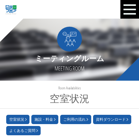
ミーティングルーム
MEETING ROOM
Room Availabilities
空室状況
空室状況
施設・料金
ご利用の流れ
資料ダウンロード
よくあるご質問