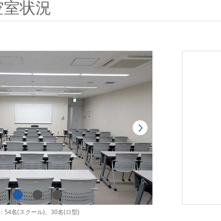
空室状況
54名(スクール)、30名(ロ型)