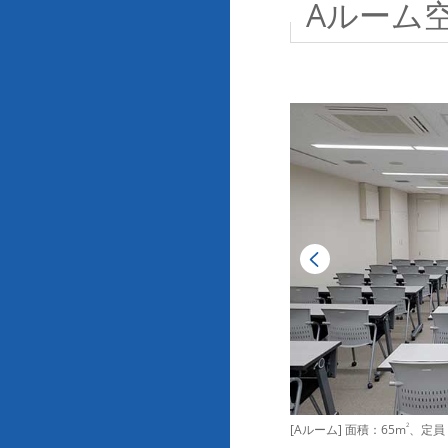
Aルーム
[Aルーム] 面積：65m
2
、定員：