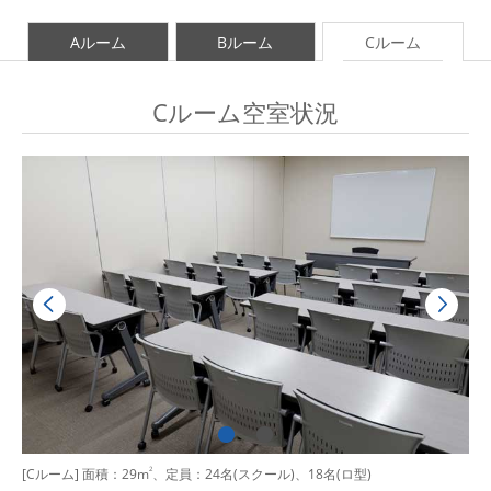
Aルーム
Bルーム
Cルーム
Cルーム空室状況
[Cルーム] 面積：29m
2
、定員：24名(スクール)、18名(ロ型)