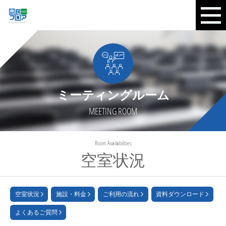
ミーティングルーム
MEETING ROOM
Room Availabilities
空室状況
空室状況
施設・料金
ご利用の流れ
資料ダウンロード
よくあるご質問