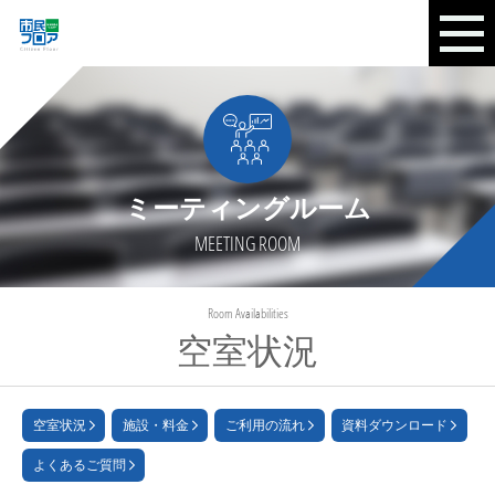
ミーティングルーム
MEETING ROOM
Room Availabilities
空室状況
空室状況
施設・料金
ご利用の流れ
資料ダウンロード
よくあるご質問