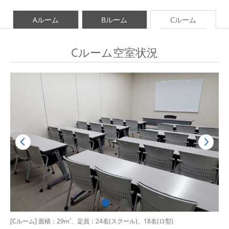
Aルーム
Bルーム
Cルーム
Cルーム空室状況
[Cルーム] 面積：29m
2
、定員：24名(スクール)、18名(ロ型)