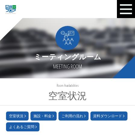
ミーティングルーム
MEETING ROOM
Room Availabilities
空室状況
空室状況
施設・料金
ご利用の流れ
資料ダウンロード
よくあるご質問