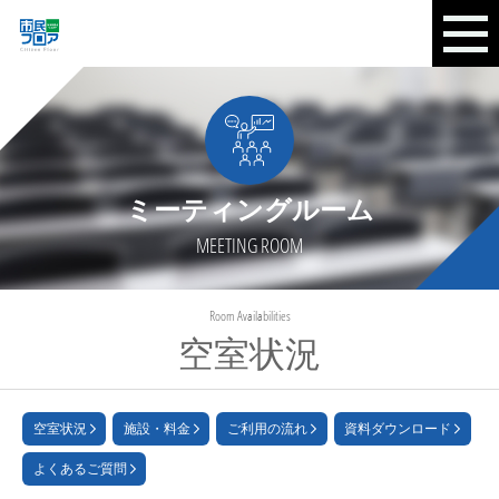
ミーティングルーム
MEETING ROOM
Room Availabilities
空室状況
空室状況
施設・料金
ご利用の流れ
資料ダウンロード
よくあるご質問