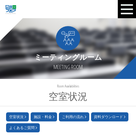
ミーティングルーム
MEETING ROOM
Room Availabilities
空室状況
空室状況
施設・料金
ご利用の流れ
資料ダウンロード
よくあるご質問