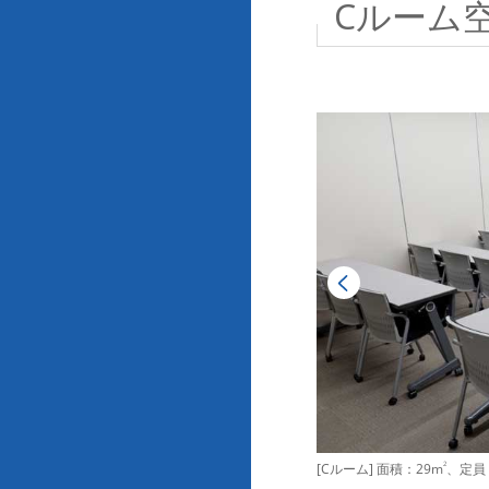
Cルーム
[Cルーム] 面積：29m
2
、定員：