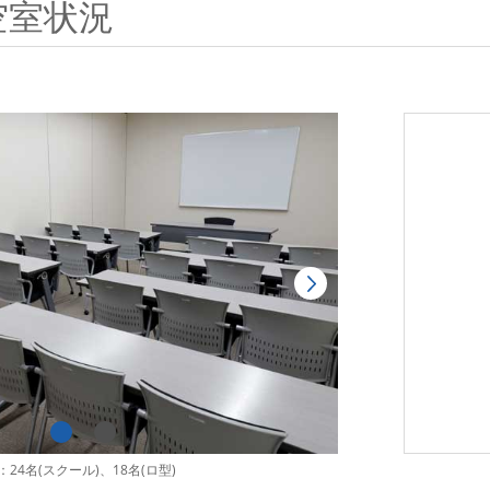
空室状況
24名(スクール)、18名(ロ型)