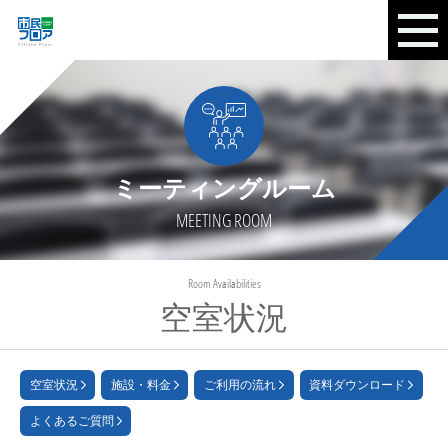
ミーティングルーム
MEETING ROOM
Room Availabilities
空室状況
空室状況
施設・料金
ご利用の流れ
資料ダウンロード
よくあるご質問