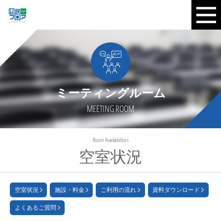
ミーティングルーム
MEETING ROOM
Room Availabilities
空室状況
空室状況
施設・料金
ご利用の流れ
資料ダウンロード
よくあるご質問