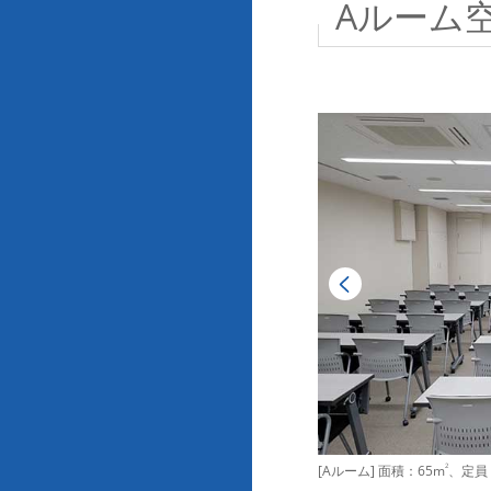
Aルーム
[Aルーム] 面積：65m
2
、定員：