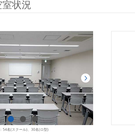
空室状況
54名(スクール)、30名(ロ型)