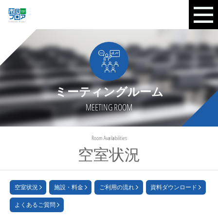
ミーティングルーム
MEETING ROOM
Room Availabilities
空室状況
空室状況
施設・料金
ご利用の流れ
資料ダウンロード
よくあるご質問