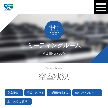
ミーティングルーム
MEETING ROOM
Room Availabilities
空室状況
空室状況
施設・料金
ご利用の流れ
資料ダウンロード
よくあるご質問