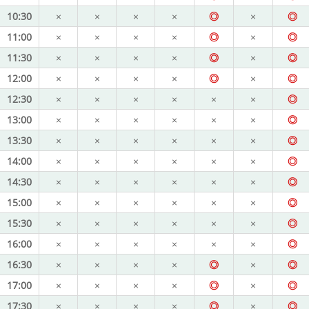
10:30
×
×
×
×
◎
×
◎
11:00
×
×
×
×
◎
×
◎
11:30
×
×
×
×
◎
×
◎
12:00
×
×
×
×
◎
×
◎
12:30
×
×
×
×
×
×
◎
13:00
×
×
×
×
×
×
◎
13:30
×
×
×
×
×
×
◎
14:00
×
×
×
×
×
×
◎
14:30
×
×
×
×
×
×
◎
15:00
×
×
×
×
×
×
◎
15:30
×
×
×
×
×
×
◎
16:00
×
×
×
×
×
×
◎
16:30
×
×
×
×
◎
×
◎
17:00
×
×
×
×
◎
×
◎
17:30
×
×
×
×
◎
×
◎