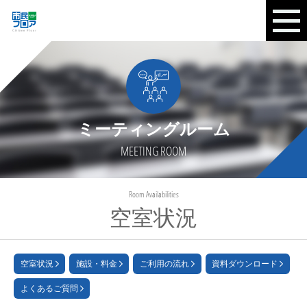
ミーティングルーム
MEETING ROOM
Room Availabilities
空室状況
空室状況
施設・料金
ご利用の流れ
資料ダウンロード
よくあるご質問