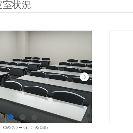
空室状況
30名(スクール)、24名(ロ型)