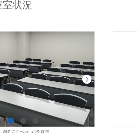
空室状況
30名(スクール)、24名(ロ型)