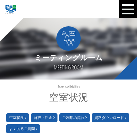
ミーティングルーム
MEETING ROOM
Room Availabilities
空室状況
空室状況
施設・料金
ご利用の流れ
資料ダウンロード
よくあるご質問