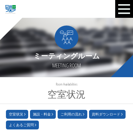
ミーティングルーム
MEETING ROOM
Room Availabilities
空室状況
空室状況
施設・料金
ご利用の流れ
資料ダウンロード
よくあるご質問