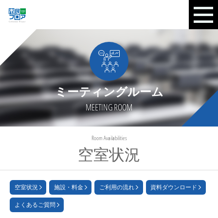
ミーティングルーム
MEETING ROOM
Room Availabilities
空室状況
空室状況
施設・料金
ご利用の流れ
資料ダウンロード
よくあるご質問