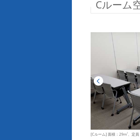
Cルーム
[Cルーム] 面積：29m
2
、定員：