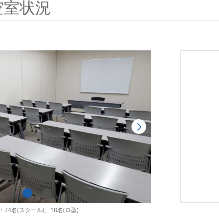
空室状況
24名(スクール)、18名(ロ型)