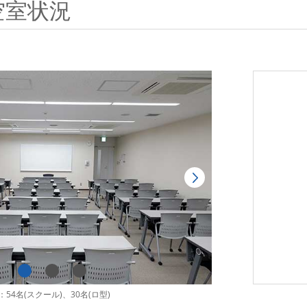
空室状況
54名(スクール)、30名(ロ型)