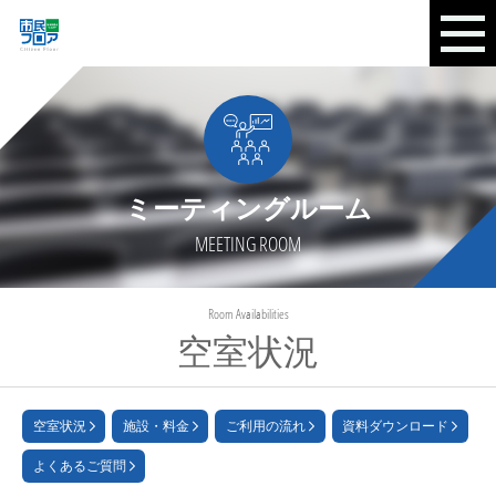
ミーティングルーム
MEETING ROOM
Room Availabilities
空室状況
空室状況
施設・料金
ご利用の流れ
資料ダウンロード
よくあるご質問