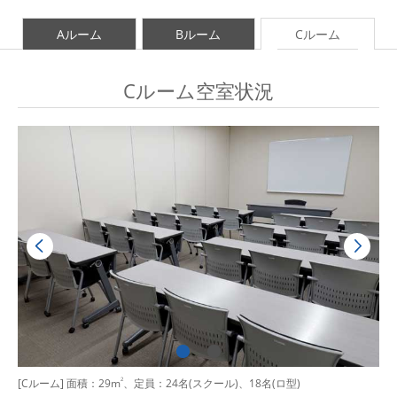
Aルーム
Bルーム
Cルーム
Cルーム空室状況
[Cルーム] 面積：29m
2
、定員：24名(スクール)、18名(ロ型)