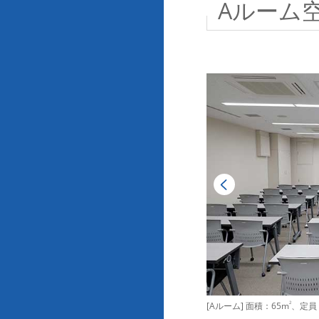
Aルーム
[Aルーム] 面積：65m
2
、定員：