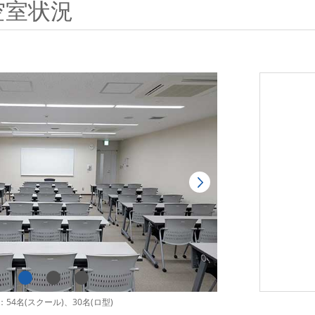
空室状況
54名(スクール)、30名(ロ型)