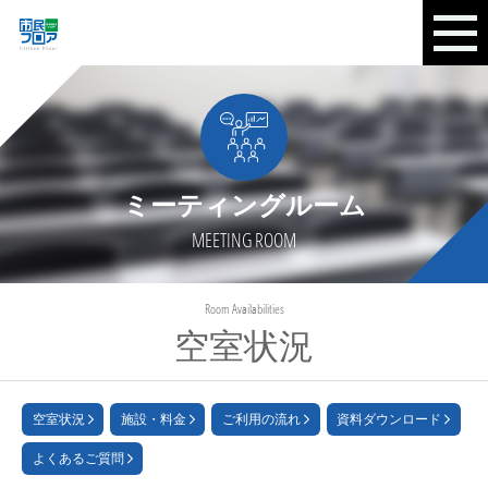
ミーティングルーム
MEETING ROOM
Room Availabilities
空室状況
空室状況
施設・料金
ご利用の流れ
資料ダウンロード
よくあるご質問