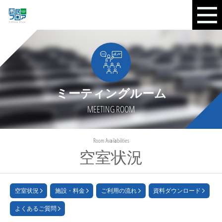
ミーティングルーム
MEETING ROOM
Room Availabilities
空室状況
空室状況
施設・料金
ご利用の流れ
資料ダウンロード
よくあるご質問