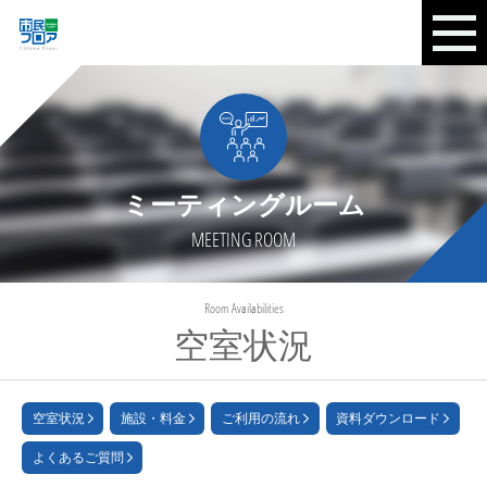
ミーティングルーム
MEETING ROOM
Room Availabilities
空室状況
空室状況
施設・料金
ご利用の流れ
資料ダウンロード
よくあるご質問