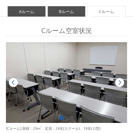
Aルーム
Bルーム
Cルーム
Cルーム空室状況
[Cルーム] 面積：29m
2
、定員：24名(スクール)、18名(ロ型)