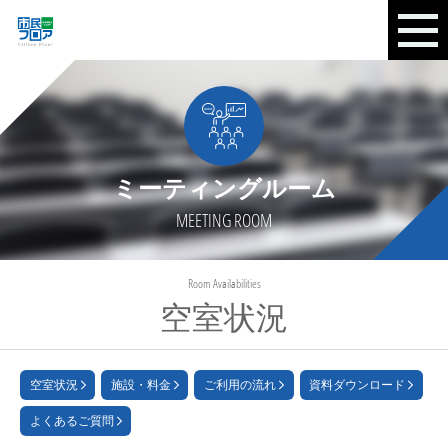
ミーティングルーム
MEETING ROOM
Room Availabilities
空室状況
空室状況
施設・料金
ご利用の流れ
資料ダウンロード
よくあるご質問