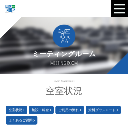
ミーティングルーム
MEETING ROOM
Room Availabilities
空室状況
空室状況
施設・料金
ご利用の流れ
資料ダウンロード
よくあるご質問