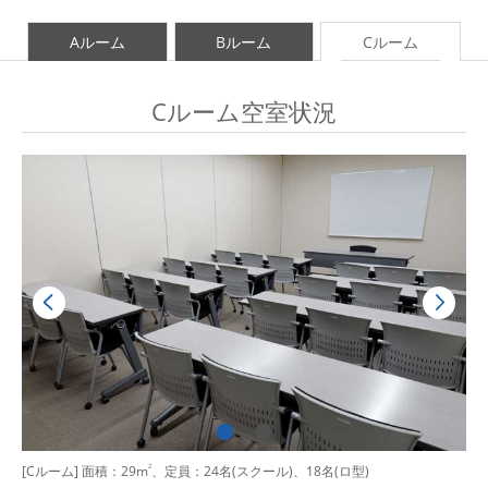
Aルーム
Bルーム
Cルーム
Cルーム空室状況
[Cルーム] 面積：29m
2
、定員：24名(スクール)、18名(ロ型)