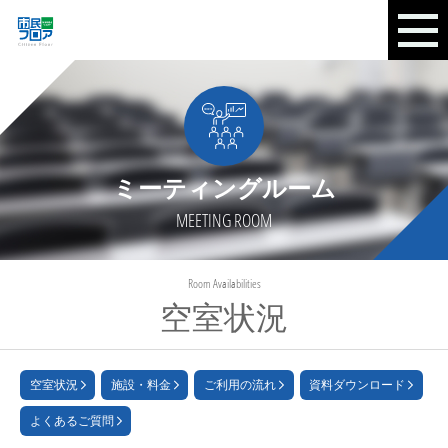
ミーティングルーム
MEETING ROOM
Room Availabilities
空室状況
空室状況
施設・料金
ご利用の流れ
資料ダウンロード
よくあるご質問