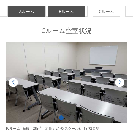
Aルーム
Bルーム
Cルーム
Cルーム空室状況
[Cルーム] 面積：29m
2
、定員：24名(スクール)、18名(ロ型)