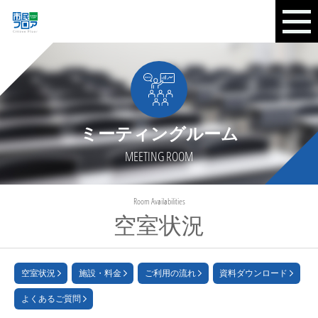
ミーティングルーム
MEETING ROOM
Room Availabilities
空室状況
空室状況
施設・料金
ご利用の流れ
資料ダウンロード
よくあるご質問