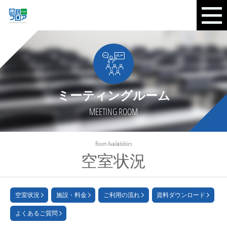
ミーティングルーム
MEETING ROOM
Room Availabilities
空室状況
空室状況
施設・料金
ご利用の流れ
資料ダウンロード
よくあるご質問