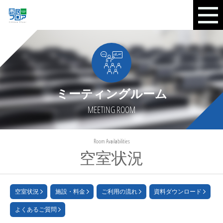
ミーティングルーム
MEETING ROOM
Room Availabilities
空室状況
空室状況
施設・料金
ご利用の流れ
資料ダウンロード
よくあるご質問