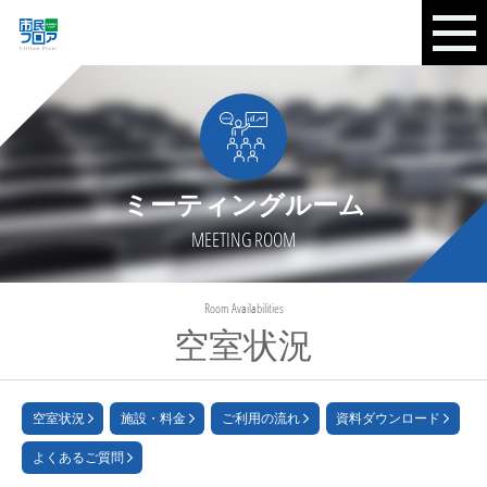
ミーティングルーム
MEETING ROOM
Room Availabilities
空室状況
空室状況
施設・料金
ご利用の流れ
資料ダウンロード
よくあるご質問