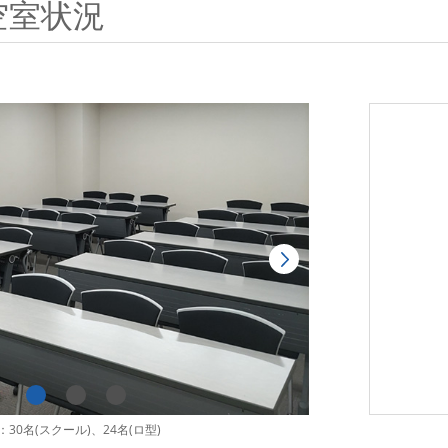
空室状況
30名(スクール)、24名(ロ型)