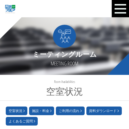
ミーティングルーム
MEETING ROOM
Room Availabilities
空室状況
空室状況
施設・料金
ご利用の流れ
資料ダウンロード
よくあるご質問