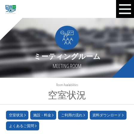
ミーティングルーム
MEETING ROOM
Room Availabilities
空室状況
空室状況
施設・料金
ご利用の流れ
資料ダウンロード
よくあるご質問