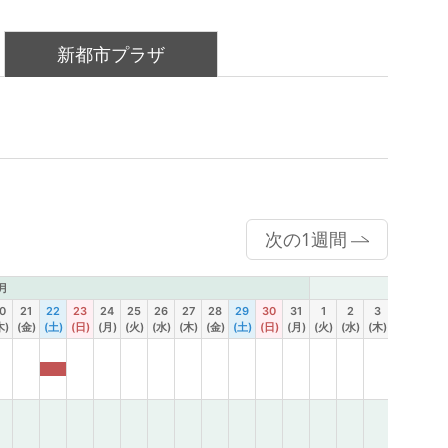
新都市プラザ
次の1週間
月
9月
0
21
22
23
24
25
26
27
28
29
30
31
1
2
3
4
5
木)
(金)
(土)
(日)
(月)
(火)
(水)
(木)
(金)
(土)
(日)
(月)
(火)
(水)
(木)
(金)
(土)