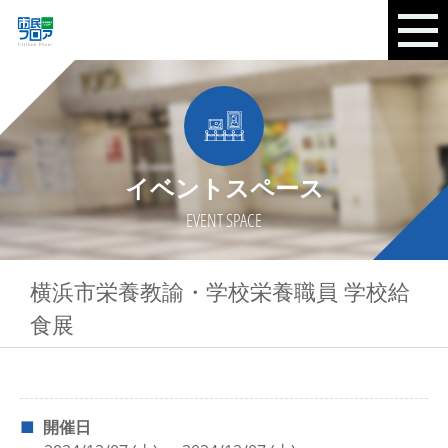
イベントスペース
EVENT SPACE
横浜市栄養教諭・学校栄養職員 学校給
食展
開催日