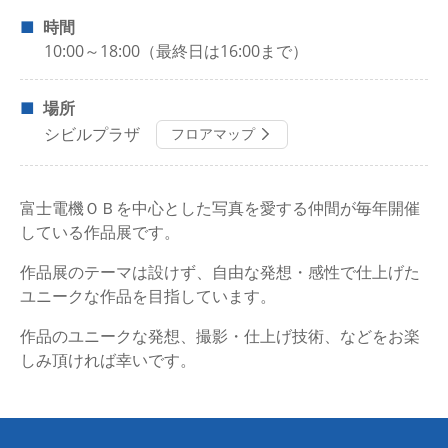
時間
10:00～18:00（最終日は16:00まで）
場所
シビルプラザ
フロアマップ
富士電機ＯＢを中心とした写真を愛する仲間が毎年開催
している作品展です。
作品展のテーマは設けず、自由な発想・感性で仕上げた
ユニークな作品を目指しています。
作品のユニークな発想、撮影・仕上げ技術、などをお楽
しみ頂ければ幸いです。