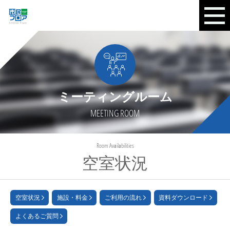
ミーティングルーム
MEETING ROOM
Room Availabilities
空室状況
空室状況
施設・料金
ご利用の流れ
資料ダウンロード
よくあるご質問