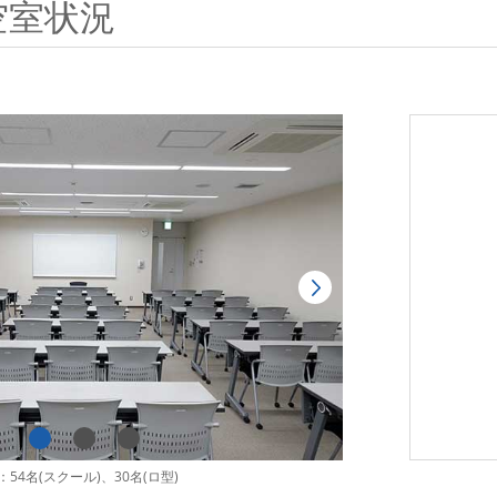
空室状況
54名(スクール)、30名(ロ型)