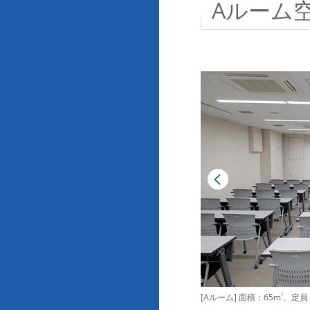
Aルーム
[Aルーム] 面積：65m
2
、定員：